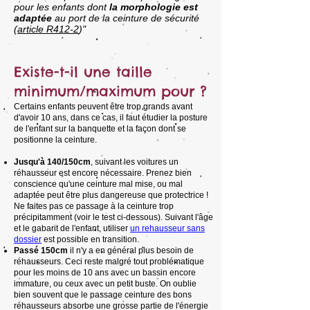
pour les enfants dont
la morphologie est
adaptée
au port de la ceinture de sécurité
(
article R412-2
)"
Existe-t-il une taille
minimum/maximum pour ?
Certains enfants peuvent être trop grands avant
d'avoir 10 ans, dans ce cas, il faut étudier la posture
de l'enfant sur la banquette et la façon dont se
positionne la ceinture.
Jusqu'à 140/150cm
, suivant les voitures un
réhausseur est encore nécessaire. Prenez bien
conscience qu'une ceinture mal mise, ou mal
adaptée peut être plus dangereuse que protectrice !
Ne faites pas ce passage à la ceinture trop
précipitamment (voir le test ci-dessous). Suivant l'âge
et le gabarit de l'enfant, utiliser
un rehausseur sans
dossier
est possible en transition.
Passé 150cm
il n'y a en général plus besoin de
réhausseurs. Ceci reste malgré tout problématique
pour les moins de 10 ans avec un bassin encore
immature, ou ceux avec un petit buste. On oublie
bien souvent que le passage ceinture des bons
réhausseurs absorbe une grosse partie de l'énergie