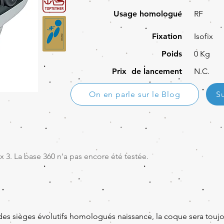
Usage homologué
RF
Fixation
Isofix
Poids
0 Kg
Prix de lancement
N.C.
On en parle sur le Blog
S
 3. La base 360 n'a pas encore été testée.
des sièges évolutifs homologués naissance, la coque sera toujou