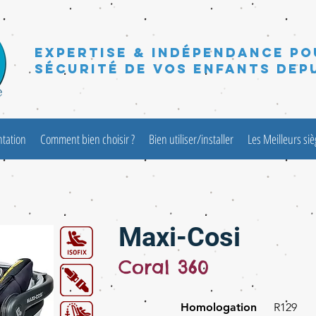
Expertise & Indépendance po
sécurité de vos enfants depu
ntation
Comment bien choisir ?
Bien utiliser/installer
Les Meilleurs si
Maxi-Cosi
Coral 360
Homologation
R129