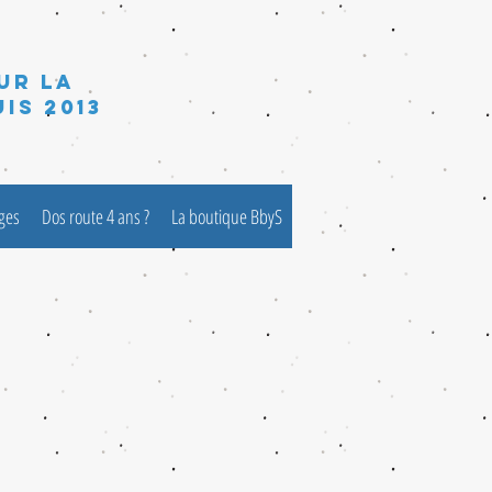
ur la
is 2013
èges
Dos route 4 ans ?
La boutique BbyS