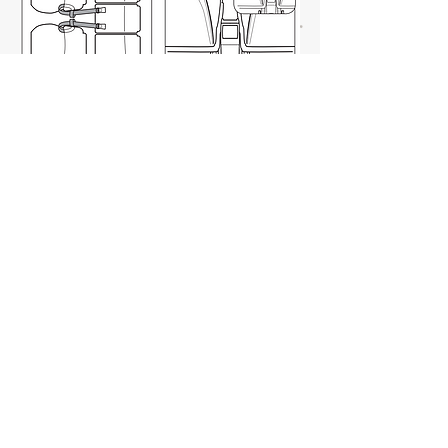
Cas particulier du siège-
auto à l'avant
Suivant les marques la méthode diffère
mais il s'agit dans tous les cas,
d'
utiliser la banquette sur laquelle est
installée le siège-auto.
Comme les
méthodes précédentes, soit on utilise
les rails, soit le dossier de la banquette.
Là où la méthode change, c'est
qu'une fois la sangle fixée, elle
passe sous le siège.