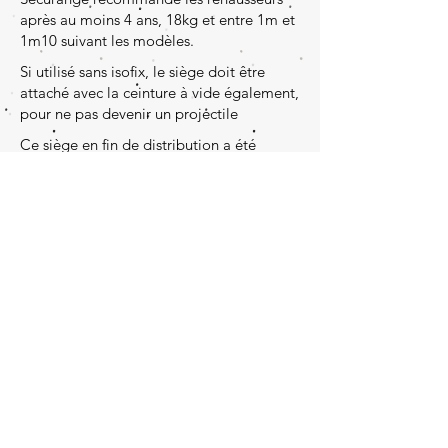
après au moins 4 ans, 18kg et entre 1m et
1m10 suivant les modèles.
Si utilisé sans isofix, le siège doit être
attaché avec la ceinture à vide également,
pour ne pas devenir un projectile
Ce siège en fin de distribution a été
archivé, mais il fait toujours partie de la
sélection securange.
Pensez à surveiller sa
péremption
Nos documents
Qui sommes-nous ?
Contactez-nous
© Sécurange 2013 est un média neutre
et n'est pas affilié à des marques en