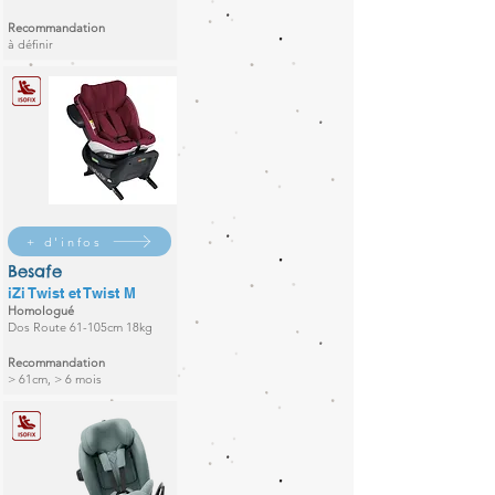
Recommandation
à définir
+ d'infos
Besafe
iZi Twist et Twist M
Homologué
Dos Route 61-105cm 18kg
Recommandation
> 61cm, > 6 mois