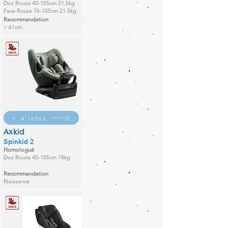
Dos Route 40-105cm 21.5kg
Face Route 76-105cm 21.5kg
Recommandation
> 61cm
+ d'infos
Axkid
Spinkid 2
Homologué
Dos Route 40-105cm 18kg
Recommandation
Naissance