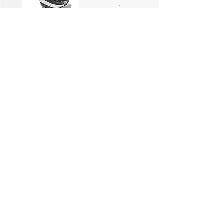
+ d'infos
Besafe
Beyond 360
Homologué
Dos Route 61-125cm 22kg
Face Route 88-125cm 22kg
Recommandation
à définir
+ d'infos
Britax
Dualfix M plus