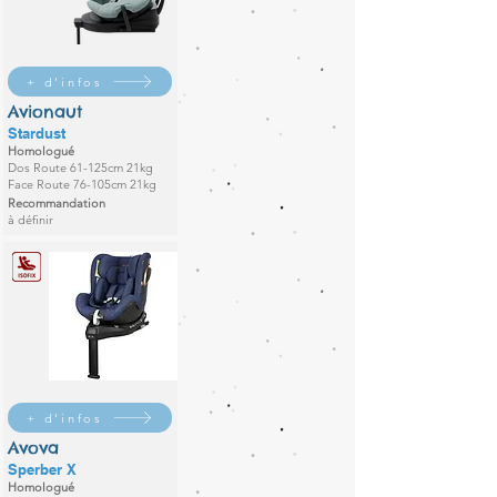
+ d'infos
Avionaut
Stardust
Homologué
Dos Route 61-125cm 21kg
Face Route 76-105cm 21kg
Recommandation
à définir
+ d'infos
Avova
Sperber X
Homologué