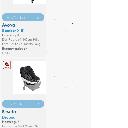
+ d'infos
Avova
Sperber X 61
Homologué
Dos Route 61-105cm 20kg
Face Route 76-105cm 20kg
Recommandation
> 61cm
+ d'infos
Besafe
Beyond
Homologué
Dos Route 61-125cm 22kg