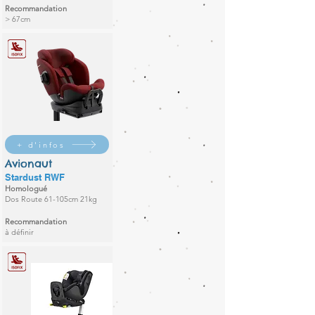
Recommandation
> 67cm
+ d'infos
Avionaut
Stardust RWF
Homologué
Dos Route 61-105cm 21kg
Recommandation
à définir