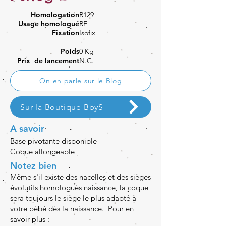
Homologation
R129
Usage homologué
RF
Fixation
Isofix
Poids
0 Kg
Prix de lancement
N.C.
On en parle sur le Blog
Sur la Boutique BbyS
A savoir
Base pivotante disponible
Coque allongeable
Notez bien
Même s'il existe des nacelles et des sièges
évolutifs homologués naissance, la coque
sera toujours le siège le plus adapté à
votre bébé dès la naissance. Pour en
savoir plus :