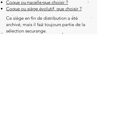
Coque ou nacelle que choisir ?
Coque ou siège évolutif, que choisir ?
Ce siège en fin de distribution a été
archivé, mais il fait toujours partie de la
sélection securange.
Pensez à surveiller sa
péremption
Nos documents
Qui sommes-nous ?
Contactez-nous
© Sécurange 2013 est un média neutre
et n'est pas affilié à des marques en
sécurité auto
Images : Securange /
DepositPhotos.com
/ 123RF -