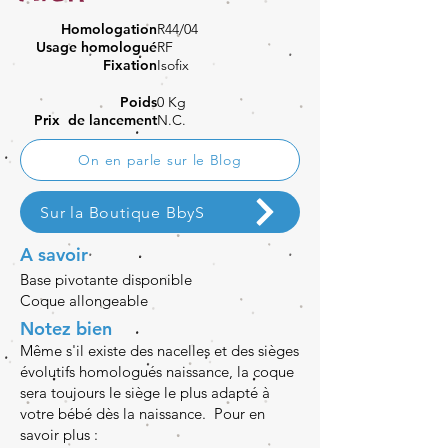
Homologation
R44/04
Usage homologué
RF
Fixation
Isofix
Poids
0 Kg
Prix de lancement
N.C.
On en parle sur le Blog
Sur la Boutique BbyS
A savoir
Base pivotante disponible
Coque allongeable
Notez bien
Même s'il existe des nacelles et des sièges
évolutifs homologués naissance, la coque
sera toujours le siège le plus adapté à
votre bébé dès la naissance. Pour en
savoir plus :