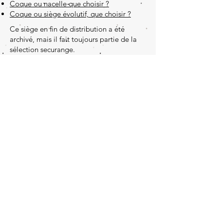
Coque ou nacelle que choisir ?
Coque ou siège évolutif, que choisir ?
Ce siège en fin de distribution a été
archivé, mais il fait toujours partie de la
sélection securange.
Pensez à surveiller sa
péremption
Nos documents
Qui sommes-nous ?
Contactez-nous
© Sécurange 2013 est un média neutre
et n'est pas affilié à des marques en
sécurité auto
Images : Securange /
DepositPhotos.com
/ 123RF -