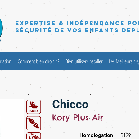
Expertise & Indépendance po
sécurité de vos enfants depu
ntation
Comment bien choisir ?
Bien utiliser/installer
Les Meilleurs si
Chicco
Kory Plus Air
Homologation
R129