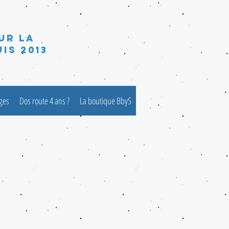
ur la
is 2013
èges
Dos route 4 ans ?
La boutique BbyS