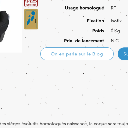
Usage homologué
RF
Fixation
Isofix
Poids
0 Kg
Prix de lancement
N.C.
On en parle sur le Blog
S
des sièges évolutifs homologués naissance, la coque sera toujou