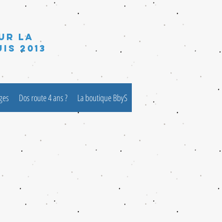
ur la
is 2013
èges
Dos route 4 ans ?
La boutique BbyS