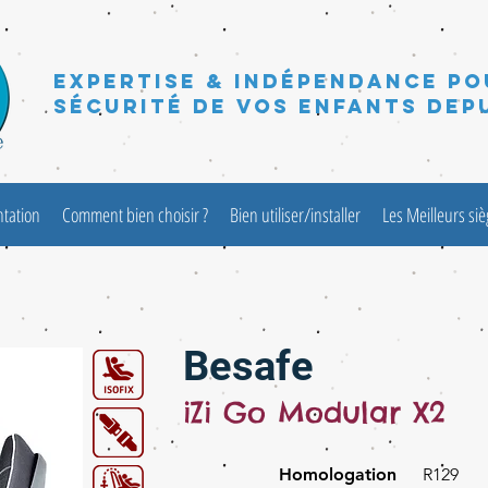
Expertise & Indépendance po
sécurité de vos enfants depu
ntation
Comment bien choisir ?
Bien utiliser/installer
Les Meilleurs si
Besafe
iZi Go Modular X2
Homologation
R129