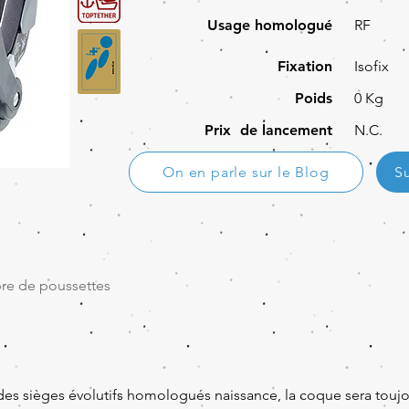
Usage homologué
RF
Fixation
Isofix
Poids
0 Kg
Prix de lancement
N.C.
On en parle sur le Blog
S
re de poussettes
des sièges évolutifs homologués naissance, la coque sera toujou