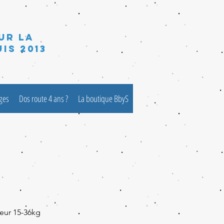
ur la
is 2013
èges
Dos route 4 ans ?
La boutique BbyS
eur 15-36kg