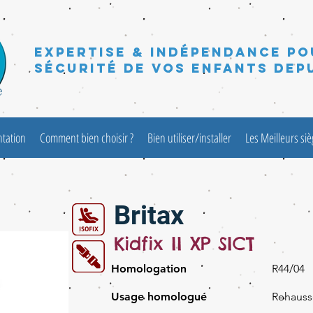
Expertise & Indépendance po
sécurité de vos enfants depu
ntation
Comment bien choisir ?
Bien utiliser/installer
Les Meilleurs si
Britax
Kidfix II XP SICT
Homologation
R44/04
Usage homologué
Rehauss