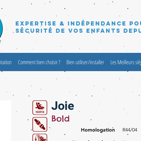
Expertise & Indépendance po
sécurité de vos enfants depu
ntation
Comment bien choisir ?
Bien utiliser/installer
Les Meilleurs si
Joie
Bold
Homologation
R44/04