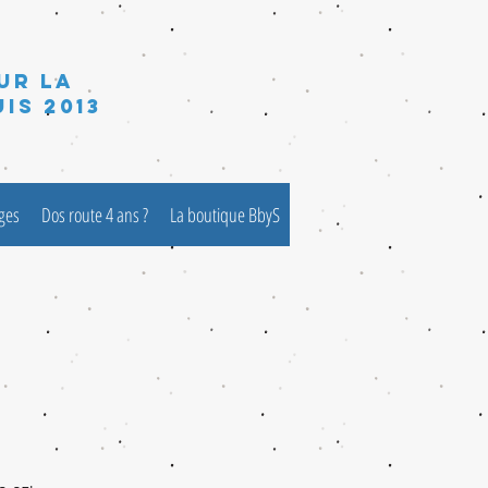
ur la
is 2013
èges
Dos route 4 ans ?
La boutique BbyS