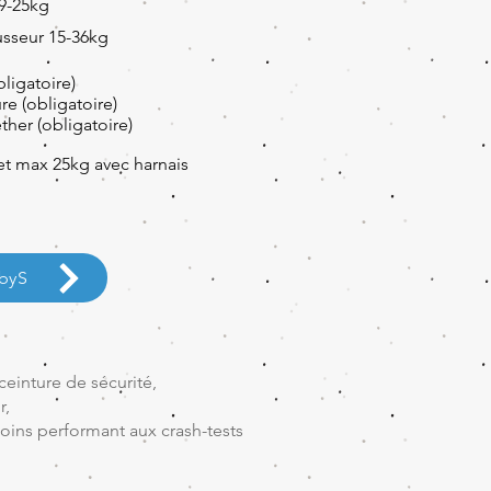
 9-25kg
usseur 15-36kg
bligatoire)
re (obligatoire)
ther (obligatoire)
et max 25kg avec harnais
BbyS
ceinture de sécurité,
r,
oins performant aux crash-tests