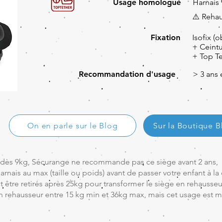
Usage homologué
Harnais
⚠️ Reha
Fixation
Isofix (o
+ Ceintu
+ Top Te
Recommandation d'usage
> 3 ans 
On en parle sur le Blog
Sur la Boutique 
dès 9kg, Sécurange ne recommande pas ce siège avant 2 ans,
arnais au max (taille ou poids) avant de passer votre enfant à la 
 être retirés après 25kg pour transformer le siège en rehausseu
 rehausseur entre 15 kg min et 36kg max, mais cet usage est m