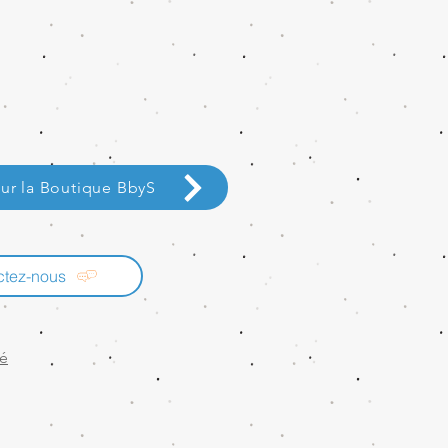
ur la Boutique BbyS
ctez-nous
té