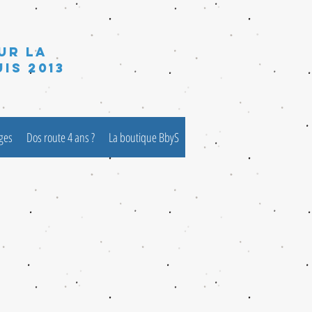
ur la
is 2013
èges
Dos route 4 ans ?
La boutique BbyS