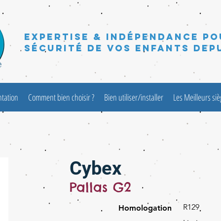
Expertise & Indépendance po
sécurité de vos enfants depu
ntation
Comment bien choisir ?
Bien utiliser/installer
Les Meilleurs si
Cybex
Pallas G2
R129
Homologation